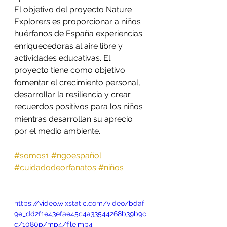
El objetivo del proyecto Nature 
Explorers es proporcionar a niños 
huérfanos de España experiencias 
enriquecedoras al aire libre y 
actividades educativas. El 
proyecto tiene como objetivo 
fomentar el crecimiento personal, 
desarrollar la resiliencia y crear 
recuerdos positivos para los niños 
mientras desarrollan su aprecio 
por el medio ambiente.
#somos1
#ngoespañol
#cuidadodeorfanatos
#niños
https://video.wixstatic.com/video/bdaf
9e_dd2f1e43efae45c4a33544268b39b9c
c/1080p/mp4/file.mp4