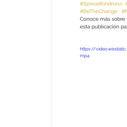
#SpreadKindness
#BeTheChange
#
Conoce más sobre n
esta publicación pa
https://video.wixsta
mp4