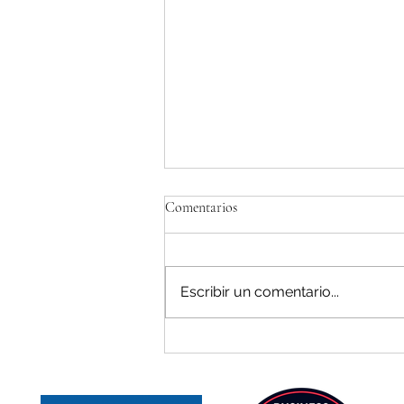
Comentarios
Escribir un comentario...
TeenZen es reconocido como la
tercera startup de salud mental en
España según F6S