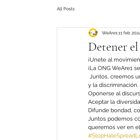
All Posts
WeAre1
11 feb 202
Detener el
¡Unete al movimien
¡La ONG WeAre1 se 
 Juntos, creemos u
y la discriminación.
Oponerse al discurso
Aceptar la diversid
Difunde bondad, c
Juntos podemos con
queremos ver en e
#StopHateSpreadL