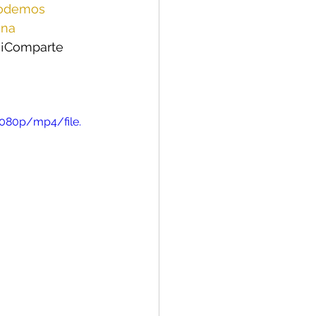
odemos
ona
  ¡Comparte 
1080p/mp4/file.