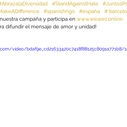
#AbrazalaDiversidad
#StandAgainstHate
#JuntosP
MakeADifference
#spanishngo
#españa
# barcel
uestra campaña y participa en 
www.weare1.online
 
ra difundir el mensaje de amor y unidad!
tic.com/video/bdaf9e_cd21633420c7418f88125c8091a771b8/