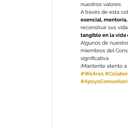
nuestros valores.
A través de esta c
esencial, mentoría
reconstruir sus vid
tangible en la vida
Algunos de nuestro
miembros del Conse
significativa.
¡Mantente atento a 
#WeAre1
#Colabor
#ApoyoComunitari