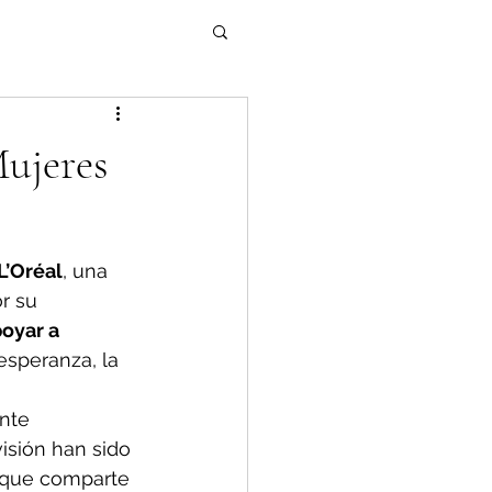
ujeres
L’Oréal
, una 
r su 
oyar a 
esperanza, la 
nte 
isión han sido 
l que comparte 