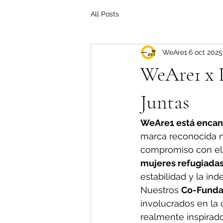
All Posts
WeAre1
6 oct 2025
WeAre1 x L
Juntas
WeAre1 está encant
marca reconocida no
compromiso con el 
mujeres refugiadas 
estabilidad y la in
Nuestros 
Co-Funda
involucrados en la 
realmente inspirado