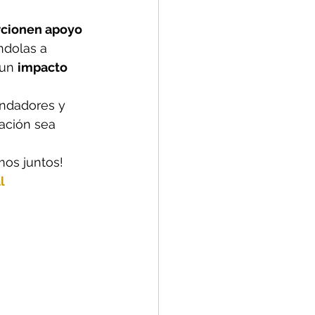
cionen apoyo 
ndolas a 
un 
impacto 
ndadores y 
ación sea 
mos juntos!
l