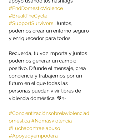
apoyo usando los hashtags 
#EndDomesticViolence
#BreakTheCycle
#SupportSurvivors
. Juntos, 
podemos crear un entorno seguro 
y enriquecedor para todos.
Recuerda, tu voz importa y juntos 
podemos generar un cambio 
positivo. Difunde el mensaje, crea 
conciencia y trabajemos por un 
futuro en el que todas las 
personas puedan vivir libres de 
violencia doméstica. 💙✨
#Concientizaciónsobrelaviolenciad
oméstica
#Nomásviolencia
#Luchacontraelabuso
#Apoyadyempodera