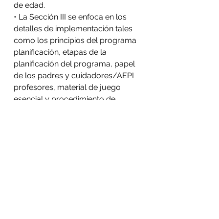
de edad.
• La Sección III se enfoca en los 
detalles de implementación tales 
como los principios del programa 
planificación, etapas de la 
planificación del programa, papel 
de los padres y cuidadores/AEPI 
profesores, material de juego 
esencial y procedimiento de 
evaluación, etc.
Gracias al Sr. Santosh Mentah por 
grabar y dirigir el video en estos 
tiempos difíciles que enfrentamos, 
pero cree en nuestra causa como 
muchas personas.
https://video.wixstatic.com/video/bdaf
9e_9b44592747054d90bb48379e6dad0
0d3/360p/mp4/file.mp4