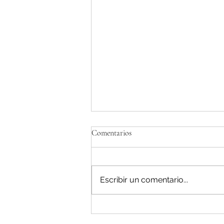
Comentarios
Escribir un comentario...
TeenZen es reconocido como la
tercera startup de salud mental en