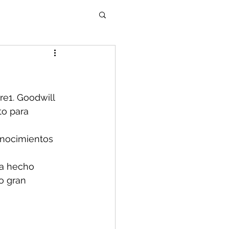
e1. Goodwill 
o para 
onocimientos 
a hecho 
o gran 